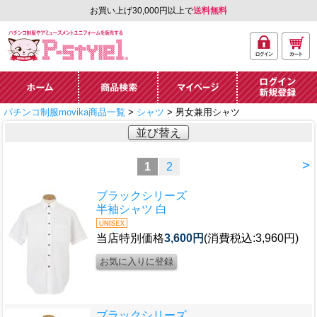
お買い上げ30,000円以上で
送料無料
ログ
カー
パチンコ制服やアミュ
イン
ト
ーズメントユニフォー
ム通販「P-style 1」.
ホーム
商品検索
マイページ
ログイン・新規
パチンコ制服movika商品一覧
>
シャツ
> 男女兼用シャツ
登録
並び替え
>
1
2
ブラックシリーズ
半袖シャツ 白
当店特別価格
3,600円
(消費税込:3,960円)
ブラックシリーズ