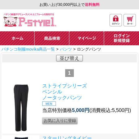
お買い上げ30,000円以上で
送料無料
ログ
カー
パチンコ制服やアミュ
イン
ト
ーズメントユニフォー
ム通販「P-style 1」.
ホーム
商品検索
マイページ
ログイン・新規
パチンコ制服movika商品一覧
>
パンツ
> ロングパンツ
登録
並び替え
1
ストライプシリーズ
ペンシル
ノータックパンツ
当店特別価格
5,000円
(消費税込:5,500円)
スターリングネイビー