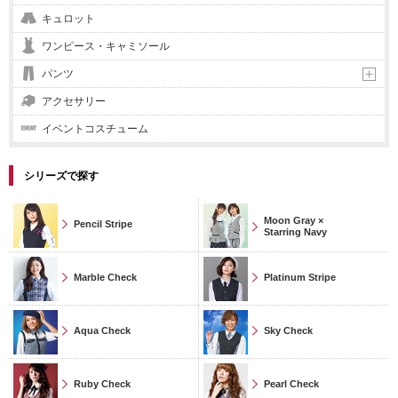
キュロット
ワンピース・キャミソール
パンツ
アクセサリー
イベントコスチューム
シリーズで探す
Moon Gray ×
Pencil Stripe
Starring Navy
Marble Check
Platinum Stripe
Aqua Check
Sky Check
Ruby Check
Pearl Check