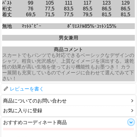
ﾊﾞｽﾄ
99
105
111
117
123
129
裄丈
76
77,5
83,5
85,5
86,5
86,5
着丈
69,5
71,5
77,5
79,5
81,5
81,5
無地
ﾏｯﾄﾄﾞﾋﾞｰ
ﾎﾟﾘｴｽﾃﾙ85%･ｺｯﾄﾝ15%
男女兼用
商品コメント
スカートでもパンツでも対応できるベーシックなデザインの
シャツ。程良い光沢感が、上質なイメージを演出する。速乾
性の効果が高い生地を使っており機能性もお墨つき！ カラ
ー展開も充実しているのでイメージに合わせて選んでみて下
さい！
レビューを書く
商品についてのお問い合わせ
お気に入りに登録
おすすめコーディネート商品