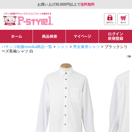
お買い上げ30,000円以上で
送料無料
ログ
カー
パチンコ制服やアミュ
イン
ト
ーズメントユニフォー
ム通販「P-style 1」.
ホーム
商品検索
マイページ
ログイン・新規
パチンコ制服movika商品一覧
>
シャツ
>
男女兼用シャツ
> ブラックシリ
登録
ーズ長袖シャツ 白