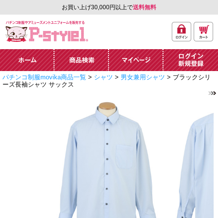
お買い上げ30,000円以上で
送料無料
ログ
カー
パチンコ制服やアミュ
イン
ト
ーズメントユニフォー
ム通販「P-style 1」.
ホーム
商品検索
マイページ
ログイン・新規
パチンコ制服movika商品一覧
>
シャツ
>
男女兼用シャツ
> ブラックシリ
登録
ーズ長袖シャツ サックス