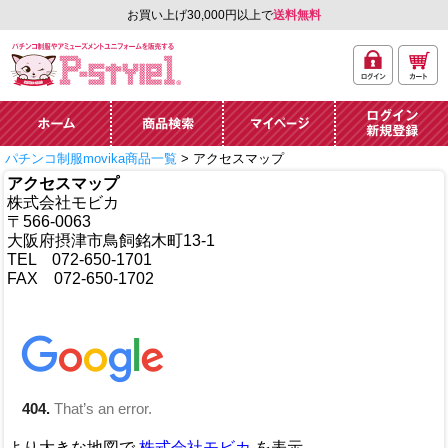
お買い上げ30,000円以上で
送料無料
ログ
カー
パチンコ制服やアミュ
イン
ト
ーズメントユニフォー
ム通販「P-style 1」.
ホーム
商品検索
マイページ
ログイン・新規
パチンコ制服movika商品一覧
> アクセスマップ
登録
アクセスマップ
株式会社モビカ
〒566-0063
大阪府摂津市鳥飼銘木町13-1
TEL 072-650-1701
FAX 072-650-1702
より大きな地図で
株式会社モビカ
を表示