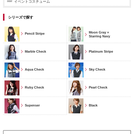
イベントコスチューム
シリーズで探す
Moon Gray ×
Pencil Stripe
Starring Navy
Marble Check
Platinum Stripe
Aqua Check
Sky Check
Ruby Check
Pearl Check
Supenser
Black