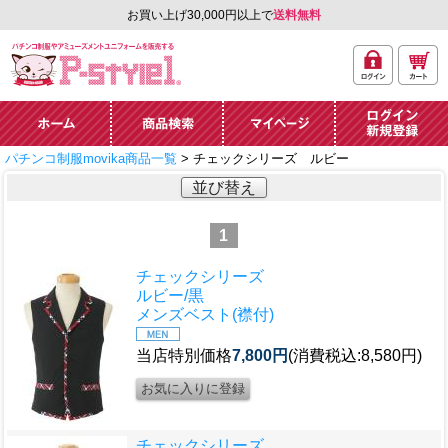
お買い上げ30,000円以上で
送料無料
ログ
カー
パチンコ制服やアミュ
イン
ト
ーズメントユニフォー
ム通販「P-style 1」.
ホーム
商品検索
マイページ
ログイン・新規
パチンコ制服movika商品一覧
> チェックシリーズ ルビー
登録
並び替え
1
チェックシリーズ
ルビー/黒
メンズベスト(襟付)
当店特別価格
7,800円
(消費税込:8,580円)
チェックシリーズ