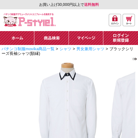
お買い上げ30,000円以上で
送料無料
ログ
カー
パチンコ制服やアミュ
イン
ト
ーズメントユニフォー
ム通販「P-style 1」.
ホーム
商品検索
マイページ
ログイン・新規
パチンコ制服movika商品一覧
>
シャツ
>
男女兼用シャツ
> ブラックシリ
登録
ーズ長袖シャツ(額縁)