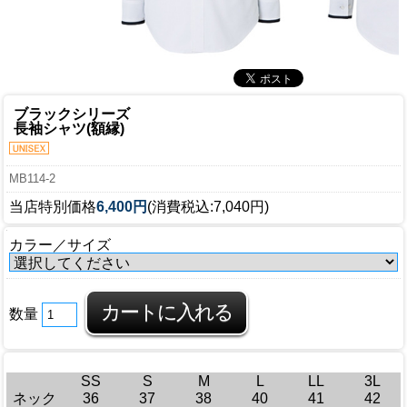
ブラックシリーズ
長袖シャツ(額縁)
MB114-2
当店特別価格
6,400円
(消費税込:7,040円)
カラー／サイズ
数量
SS
S
M
L
LL
3L
ネック
36
37
38
40
41
42