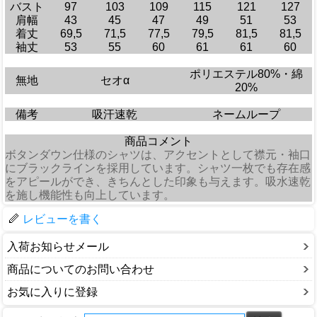
バスト
97
103
109
115
121
127
肩幅
43
45
47
49
51
53
着丈
69,5
71,5
77,5
79,5
81,5
81,5
袖丈
53
55
60
61
61
60
ポリエステル80%・綿
無地
セオα
20%
備考
吸汗速乾
ネームループ
商品コメント
ボタンダウン仕様のシャツは、アクセントとして襟元・袖口
にブラックラインを採用しています。シャツ一枚でも存在感
をアピールができ、きちんとした印象も与えます。吸水速乾
を施し機能性も向上しています。
レビューを書く
入荷お知らせメール
商品についてのお問い合わせ
お気に入りに登録