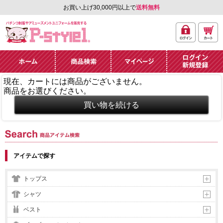
お買い上げ30,000円以上で
送料無料
ログ
カー
パチンコ制服やアミュ
イン
ト
ーズメントユニフォー
ム通販「P-style 1」.
ホーム
商品検索
マイページ
ログイン・新規
現在、カートには商品がございません。
登録
商品をお選びください。
商品アイテム検索
アイテムで探す
トップス
シャツ
ベスト