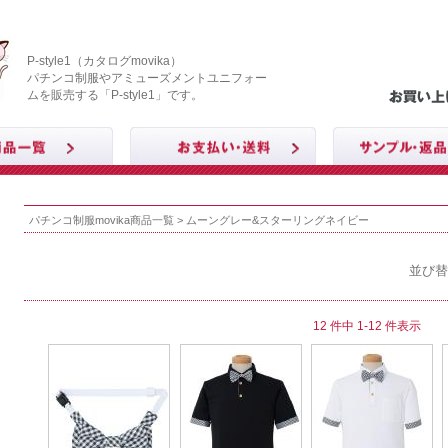
P-style1（カタログmovika）
パチンコ制服やアミューズメントユニフォー
ムを販売する「P-style1」です。
パチンコ制服movika商品一覧
> ムーングレー&スターリングネイビー
並び替
12 件中 1-12 件表示