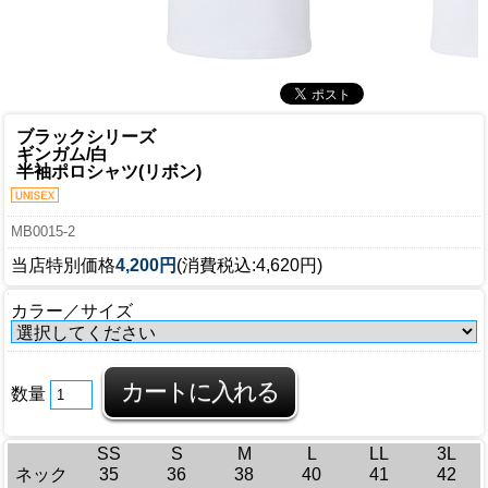
ブラックシリーズ
ギンガム/白
半袖ポロシャツ(リボン)
MB0015-2
当店特別価格
4,200円
(消費税込:4,620円)
カラー／サイズ
数量
SS
S
M
L
LL
3L
ネック
35
36
38
40
41
42