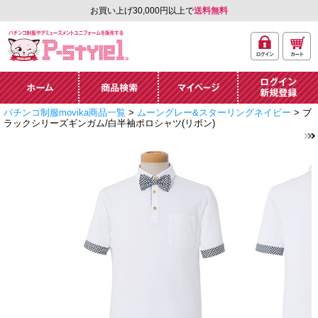
お買い上げ30,000円以上で
送料無料
ログ
カー
パチンコ制服やアミュ
イン
ト
ーズメントユニフォー
ム通販「P-style 1」.
ホーム
商品検索
マイページ
ログイン・新規
パチンコ制服movika商品一覧
>
ムーングレー&スターリングネイビー
> ブ
登録
ラックシリーズギンガム/白半袖ポロシャツ(リボン)