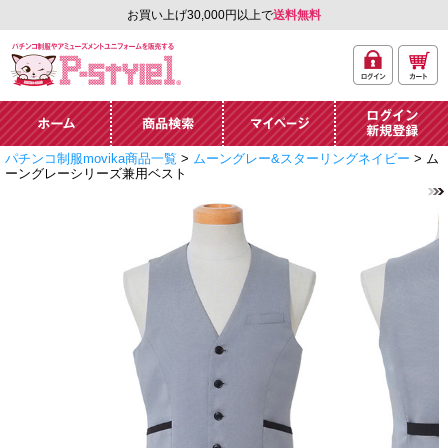
お買い上げ30,000円以上で
送料無料
ログ
カー
パチンコ制服やアミュ
イン
ト
ーズメントユニフォー
ム通販「P-style 1」.
ホーム
商品検索
マイページ
ログイン・新規
パチンコ制服movika商品一覧
>
ムーングレー&スターリングネイビー
> ム
登録
ーングレーシリーズ兼用ベスト