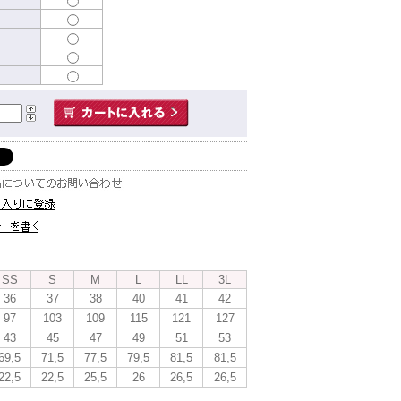
SS
S
M
L
LL
3L
36
37
38
40
41
42
97
103
109
115
121
127
43
45
47
49
51
53
69,5
71,5
77,5
79,5
81,5
81,5
22,5
22,5
25,5
26
26,5
26,5