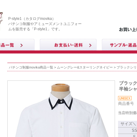
P-style1（カタログmovika）
パチンコ制服やアミューズメントユニフォー
ムを販売する「P-style1」です。
パチンコ制服movika商品一覧
>
ムーングレー&スターリングネイビー
> ブラックシリ
ブラッ
半袖シャ
商品番号 M
当店特別価
サイズ＼
S
S