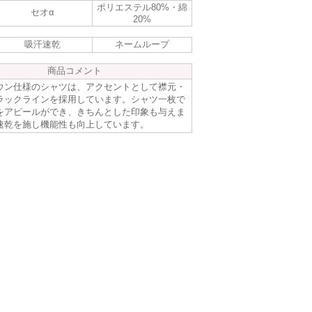
ポリエステル80%・綿
セオα
20%
吸汗速乾
ネームループ
商品コメント
ウン仕様のシャツは、アクセントとして襟元・
ラックラインを採用しています。シャツ一枚で
をアピールができ、きちんとした印象も与えま
速乾を施し機能性も向上しています。