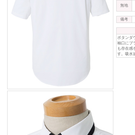
無地
備考
ボタンダ
袖口にブ
も存在感
す。吸水