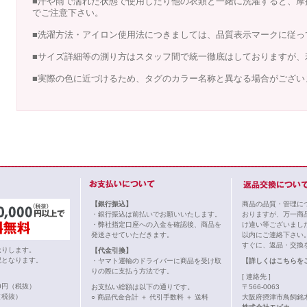
■汗や雨で濡れた状態で使用したり他の衣類と一緒に洗濯すると、摩
でご注意下さい。
■洗濯方法・アイロン使用法につきましては、品質表示マークに従っ
■サイズ詳細等の測り方はスタッフ間で統一徹底はしておりますが、
■実際の色に近づけるため、タグのカラー名称と異なる場合がござい
【銀行振込】
商品の品質・管理に
・銀行振込は前払いでお願いいたします。
おりますが、万一商
・弊社指定口座への入金を確認後、商品を
け違い等ございまし
発送させていただきます。
以内にご連絡下さい
すぐに、返品・交換
送りします。
【代金引換】
記となります。
・ヤマト運輸のドライバーに商品を受け取
【詳しくはこちらを
りの際に支払う方法です。
[ 連絡先 ]
00円（税抜）
お支払い総額は以下の通りです。
〒566-0063
（税抜）
○ 商品代金合計 ＋ 代引手数料 ＋ 送料
大阪府摂津市鳥飼銘木