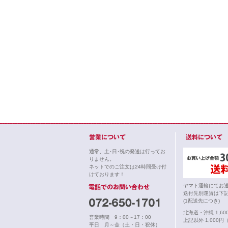
通常、土･日･祝の発送は行ってお
りません。
ネットでのご注文は24時間受け付
けております！
ヤマト運輸にてお
送付先別運賃は下
(1配送先につき)
北海道・沖縄 1,6
営業時間 9：00～17：00
上記以外 1,000円
平日 月～金（土・日・祝休）