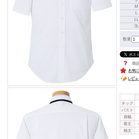
M
L
LL
3L
数量
ネック
バスト
肩幅
着丈
袖丈