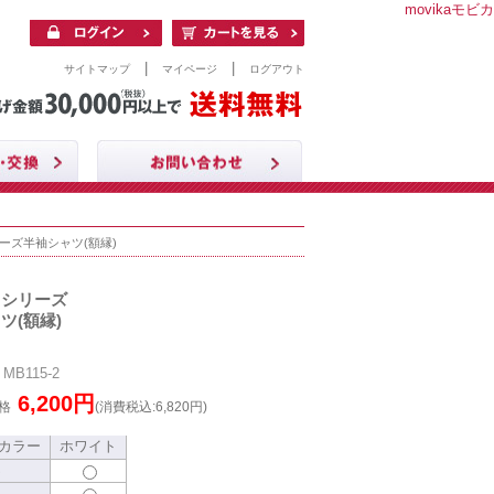
movikaモビカ
|
|
サイトマップ
マイページ
ログアウト
ーズ半袖シャツ(額縁)
クシリーズ
ツ(額縁)
B115-2
6,200円
格
(消費税込:6,820円)
カラー
ホワイト
S