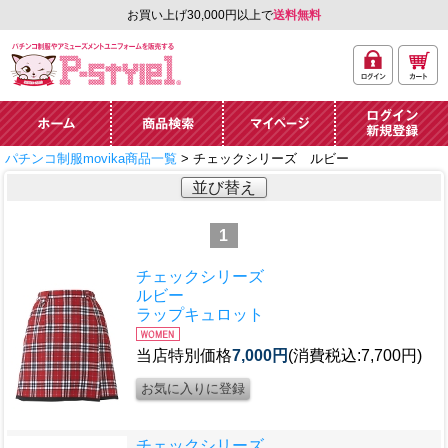
お買い上げ30,000円以上で
送料無料
ログ
カー
パチンコ制服やアミュ
イン
ト
ーズメントユニフォー
ム通販「P-style 1」.
ホーム
商品検索
マイページ
ログイン・新規
パチンコ制服movika商品一覧
> チェックシリーズ ルビー
登録
並び替え
1
チェックシリーズ
ルビー
ラップキュロット
当店特別価格
7,000円
(消費税込:7,700円)
チェックシリーズ