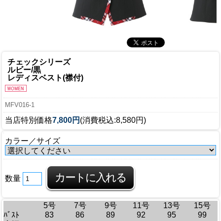
チェックシリーズ
ルビー/黒
レディスベスト(襟付)
MFV016-1
当店特別価格
7,800円
(消費税込:8,580円)
カラー／サイズ
数量
5号
7号
9号
11号
13号
15号
ﾊﾞｽﾄ
83
86
89
92
95
99