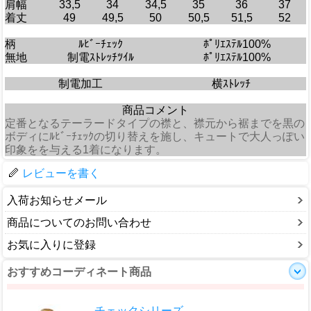
肩幅
33,5
34
34,5
35
36
37
着丈
49
49,5
50
50,5
51,5
52
柄
ﾙﾋﾞｰﾁｪｯｸ
ﾎﾟﾘｴｽﾃﾙ100%
無地
制電ｽﾄﾚｯﾁﾂｲﾙ
ﾎﾟﾘｴｽﾃﾙ100%
制電加工
横ｽﾄﾚｯﾁ
商品コメント
定番となるテーラードタイプの襟と、襟元から裾までを黒の
ボディにﾙﾋﾞｰﾁｪｯｸの切り替えを施し、キュートで大人っぽい
印象をを与える1着になります。
レビューを書く
入荷お知らせメール
商品についてのお問い合わせ
お気に入りに登録
おすすめコーディネート商品
チェックシリーズ