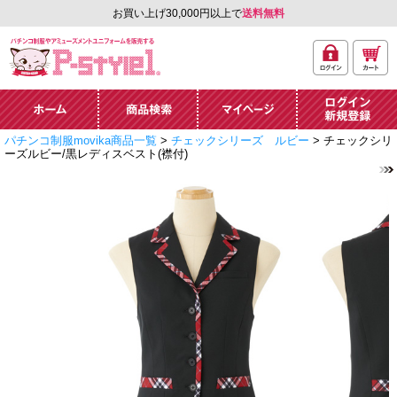
お買い上げ30,000円以上で
送料無料
ログ
カー
パチンコ制服やアミュ
イン
ト
ーズメントユニフォー
ム通販「P-style 1」.
ホーム
商品検索
マイページ
ログイン・新規
パチンコ制服movika商品一覧
>
チェックシリーズ ルビー
> チェックシリ
登録
ーズルビー/黒レディスベスト(襟付)