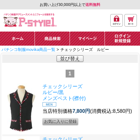
お買い上げ30,000円以上で
送料無料
ログ
カー
パチンコ制服やアミュ
イン
ト
ーズメントユニフォー
ム通販「P-style 1」.
ホーム
商品検索
マイページ
ログイン・新規
パチンコ制服movika商品一覧
> チェックシリーズ ルビー
登録
並び替え
1
チェックシリーズ
ルビー/黒
メンズベスト(襟付)
当店特別価格
7,800円
(消費税込:8,580円)
チェックシリーズ