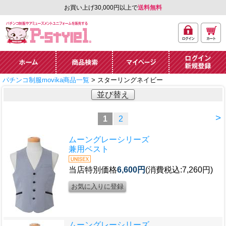
お買い上げ30,000円以上で
送料無料
ログ
カー
パチンコ制服やアミュ
イン
ト
ーズメントユニフォー
ム通販「P-style 1」.
ホーム
商品検索
マイページ
ログイン・新規
パチンコ制服movika商品一覧
> スターリングネイビー
登録
並び替え
>
1
2
ムーングレーシリーズ
兼用ベスト
当店特別価格
6,600円
(消費税込:7,260円)
ムーングレーシリーズ