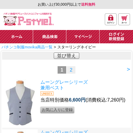
お買い上げ30,000円以上で
送料無料
ログ
カー
パチンコ制服やアミュ
イン
ト
ーズメントユニフォー
ム通販「P-style 1」.
ホーム
商品検索
マイページ
ログイン・新規
パチンコ制服movika商品一覧
> スターリングネイビー
登録
並び替え
>
1
2
ムーングレーシリーズ
兼用ベスト
当店特別価格
6,600円
(消費税込:7,260円)
ムーングレーシリーズ