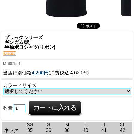
ブラックシリーズ
ギンガム/黒
半袖ポロシャツ(リボン)
MB0015-1
当店特別価格
4,200円
(消費税込:4,620円)
カラー／サイズ
数量
SS
S
M
L
LL
3L
ネック
35
36
38
40
41
42