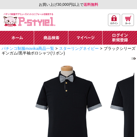
お買い上げ30,000円以上で
送料無料
ログ
カー
パチンコ制服やアミュ
イン
ト
ーズメントユニフォー
ム通販「P-style 1」.
ホーム
商品検索
マイページ
ログイン・新規
パチンコ制服movika商品一覧
>
スターリングネイビー
> ブラックシリーズ
登録
ギンガム/黒半袖ポロシャツ(リボン)