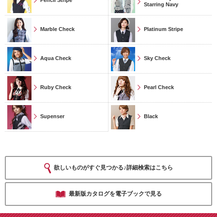
Starring Navy
Marble Check
Platinum Stripe
Aqua Check
Sky Check
Ruby Check
Pearl Check
Supenser
Black
欲しいものがすぐ見つかる♪詳細検索はこちら
最新版カタログを電子ブックで見る