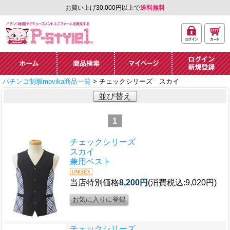
お買い上げ30,000円以上で
送料無料
ログ
カー
パチンコ制服やアミュ
イン
ト
ーズメントユニフォー
ム通販「P-style 1」.
ホーム
商品検索
マイページ
ログイン・新規
パチンコ制服movika商品一覧
> チェックシリーズ スカイ
登録
並び替え
1
チェックシリーズ
スカイ
兼用ベスト
当店特別価格
8,200円
(消費税込:9,020円)
チェックシリーズ