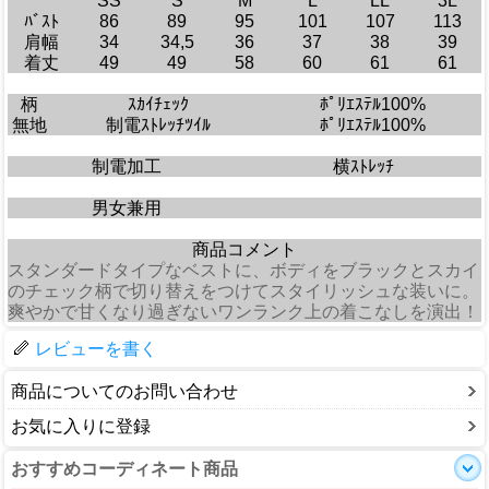
SS
S
M
L
LL
3L
ﾊﾞｽﾄ
86
89
95
101
107
113
肩幅
34
34,5
36
37
38
39
着丈
49
49
58
60
61
61
柄
ｽｶｲﾁｪｯｸ
ﾎﾟﾘｴｽﾃﾙ100%
無地
制電ｽﾄﾚｯﾁﾂｲﾙ
ﾎﾟﾘｴｽﾃﾙ100%
制電加工
横ｽﾄﾚｯﾁ
男女兼用
商品コメント
スタンダードタイプなベストに、ボディをブラックとスカイ
のチェック柄で切り替えをつけてスタイリッシュな装いに。
爽やかで甘くなり過ぎないワンランク上の着こなしを演出！
レビューを書く
商品についてのお問い合わせ
お気に入りに登録
おすすめコーディネート商品