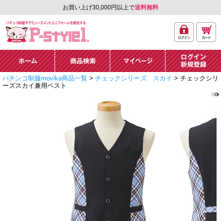
お買い上げ30,000円以上で
送料無料
ログ
カー
パチンコ制服やアミュ
イン
ト
ーズメントユニフォー
ム通販「P-style 1」.
ホーム
商品検索
マイページ
ログイン・新規
パチンコ制服movika商品一覧
>
チェックシリーズ スカイ
> チェックシリ
登録
ーズスカイ兼用ベスト