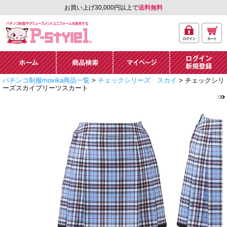
お買い上げ30,000円以上で
送料無料
ログ
カー
パチンコ制服やアミュ
イン
ト
ーズメントユニフォー
ム通販「P-style 1」.
ホーム
商品検索
マイページ
ログイン・新規
パチンコ制服movika商品一覧
>
チェックシリーズ スカイ
> チェックシリ
登録
ーズスカイプリーツスカート