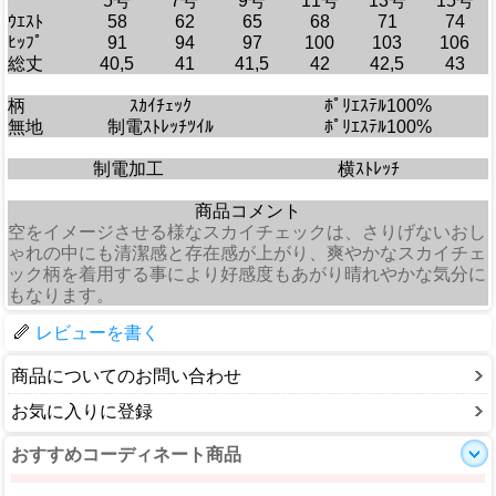
5号
7号
9号
11号
13号
15号
ｳｴｽﾄ
58
62
65
68
71
74
ﾋｯﾌﾟ
91
94
97
100
103
106
総丈
40,5
41
41,5
42
42,5
43
柄
ｽｶｲﾁｪｯｸ
ﾎﾟﾘｴｽﾃﾙ100%
無地
制電ｽﾄﾚｯﾁﾂｲﾙ
ﾎﾟﾘｴｽﾃﾙ100%
制電加工
横ｽﾄﾚｯﾁ
商品コメント
空をイメージさせる様なスカイチェックは、さりげないおし
ゃれの中にも清潔感と存在感が上がり、爽やかなスカイチェ
ック柄を着用する事により好感度もあがり晴れやかな気分に
もなります。
レビューを書く
商品についてのお問い合わせ
お気に入りに登録
おすすめコーディネート商品