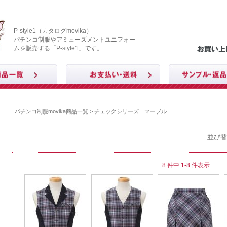
P-style1（カタログmovika）
パチンコ制服やアミューズメントユニフォー
ムを販売する「P-style1」です。
パチンコ制服movika商品一覧
> チェックシリーズ マーブル
並び替
8 件中 1-8 件表示