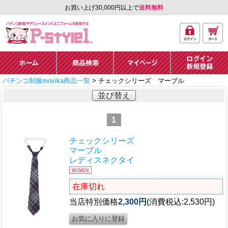
お買い上げ30,000円以上で
送料無料
ログ
カー
パチンコ制服やアミュ
イン
ト
ーズメントユニフォー
ム通販「P-style 1」.
ホーム
商品検索
マイページ
ログイン・新規
パチンコ制服movika商品一覧
> チェックシリーズ マーブル
登録
並び替え
1
チェックシリーズ
マーブル
レディスネクタイ
在庫切れ
当店特別価格
2,300円
(消費税込:2,530円)