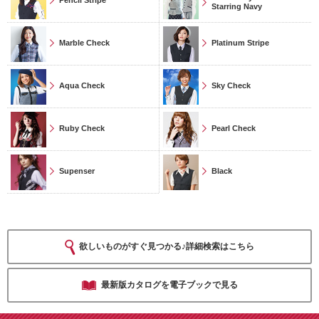
Starring Navy
Marble Check
Platinum Stripe
Aqua Check
Sky Check
Ruby Check
Pearl Check
Supenser
Black
欲しいものがすぐ見つかる♪詳細検索はこちら
最新版カタログを電子ブックで見る