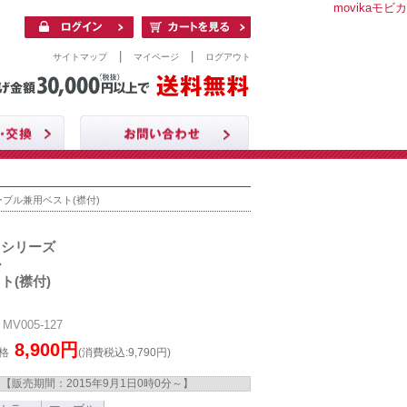
movikaモビカ
|
|
サイトマップ
マイページ
ログアウト
ーブル兼用ベスト(襟付)
クシリーズ
ル
ト(襟付)
V005-127
8,900円
格
(消費税込:9,790円)
【販売期間：
2015年9月1日0時0分
～】