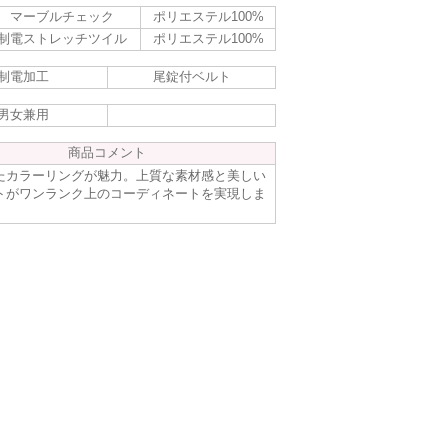
マーブルチェック
ポリエステル100%
制電ストレッチツイル
ポリエステル100%
制電加工
尾錠付ベルト
男女兼用
商品コメント
たカラーリングが魅力。上質な素材感と美しい
トがワンランク上のコーディネートを実現しま