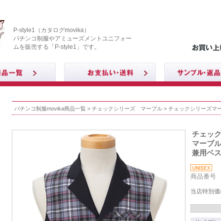
P-style1（カタログmovika）
パチンコ制服やアミューズメントユニフォー
ムを販売する「P-style1」です。
パチンコ制服movika商品一覧
>
チェックシリーズ マーブル
> チェックシリーズマ
チェッ
マーブ
兼用ベス
商品番号 M
当店特別価