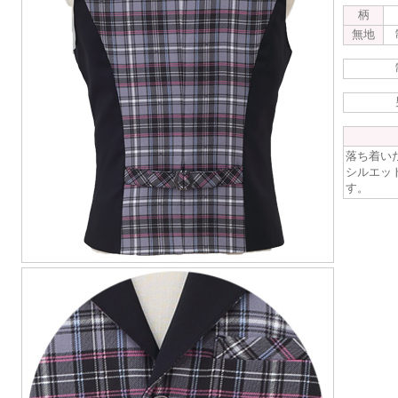
柄
無地
落ち着い
シルエッ
す。