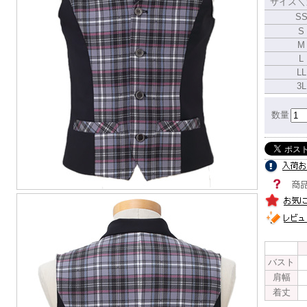
サイズ＼
S
S
M
L
LL
3L
数量
バスト
肩幅
着丈