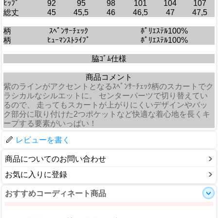
ﾋｯﾌﾟ
92
95
98
101
104
107
総丈
45
45,5
46
46,5
47
47,5
柄
ｽﾍﾟﾝｻｰﾁｪｯｸ
ﾎﾟﾘｴｽﾃﾙ100%
柄
ﾋｭｰﾏﾝｽﾄﾗｲﾌﾟ
ﾎﾟﾘｴｽﾃﾙ100%
脇ｺﾞﾑ仕様
商品コメント
紫のラインがアクセントとなるｽﾍﾟﾝｻｰﾁｪｯｸ柄のスカートでク
ラシカルなシルエットに。 センターパーツで切り替えてい
るので、 走ってもスカートが上がりにくいデザインやバッ
ク部分に取り付けた2つポケットなど快適な着心地を長くキ
ープする要素がいっぱい！
レビューを書く
商品についてのお問い合わせ
お気に入りに登録
おすすめコーディネート商品