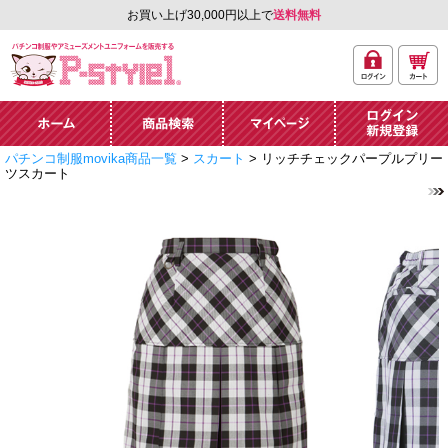
お買い上げ30,000円以上で
送料無料
ログ
カー
パチンコ制服やアミュ
イン
ト
ーズメントユニフォー
ム通販「P-style 1」.
ホーム
商品検索
マイページ
ログイン・新規
パチンコ制服movika商品一覧
>
スカート
> リッチチェックパープルプリー
登録
ツスカート