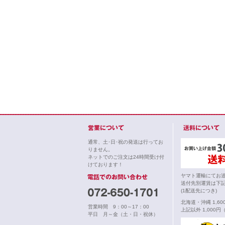
通常、土･日･祝の発送は行ってお
りません。
ネットでのご注文は24時間受け付
けております！
ヤマト運輸にてお
送付先別運賃は下
(1配送先につき)
北海道・沖縄 1,6
営業時間 9：00～17：00
上記以外 1,000円
平日 月～金（土・日・祝休）