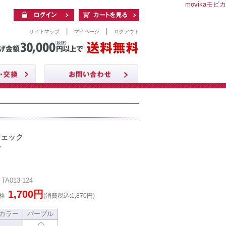
movikaモビカ
|
|
サイトマップ
マイページ
ログアウト
チェック
ル
A013-124
1,700円
格
(消費税込:1,870円)
カラー
パープル