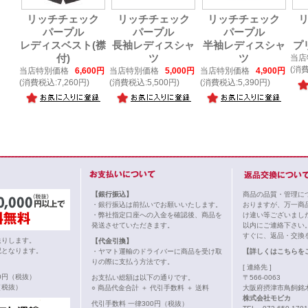
リッチチェック
リッチチェック
リッチチェック
パープル
パープル
パープル
レディスベスト(襟
長袖レディスシャ
半袖レディスシャ
プ
付)
ツ
ツ
当店
(消費
当店特別価格
6,600円
当店特別価格
5,000円
当店特別価格
4,900円
(消費税込:7,260円)
(消費税込:5,500円)
(消費税込:5,390円)
【銀行振込】
商品の品質・管理に
・銀行振込は前払いでお願いいたします。
おりますが、万一商
・弊社指定口座への入金を確認後、商品を
け違い等ございまし
発送させていただきます。
以内にご連絡下さい
すぐに、返品・交換
送りします。
【代金引換】
記となります。
・ヤマト運輸のドライバーに商品を受け取
【詳しくはこちらを
りの際に支払う方法です。
[ 連絡先 ]
00円（税抜）
お支払い総額は以下の通りです。
〒566-0063
（税抜）
○ 商品代金合計 ＋ 代引手数料 ＋ 送料
大阪府摂津市鳥飼銘木
株式会社モビカ
代引手数料 一律300円（税抜）