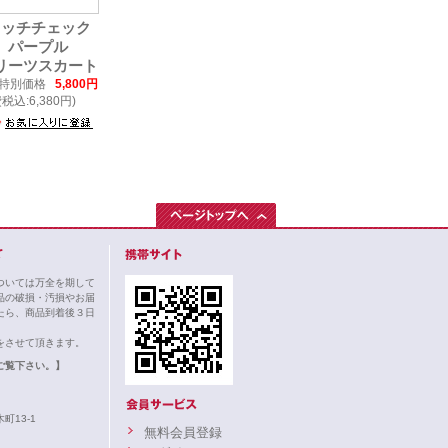
リッチチェック
パープル
リーツスカート
特別価格
5,800円
税込:6,380円)
ついては万全を期して
品の破損・汚損やお届
たら、商品到着後３日
。
をさせて頂きます。
ご覧下さい。】
町13-1
無料会員登録