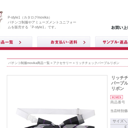
P-style1（カタログmovika）
パチンコ制服やアミューズメントユニフォー
ムを販売する「P-style1」です。
パチンコ制服movika商品一覧
>
アクセサリー
> リッチチェックパープルリボン
リッチ
パープ
リボン
商品番号 T
当店特別価
サイズ＼
F