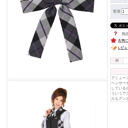
数量
柄
アミュー
ペンサー
している
ういうア
ルもグン