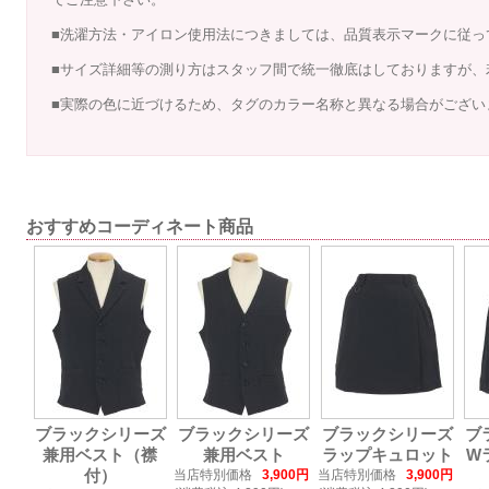
■洗濯方法・アイロン使用法につきましては、品質表示マークに従っ
■サイズ詳細等の測り方はスタッフ間で統一徹底はしておりますが、
■実際の色に近づけるため、タグのカラー名称と異なる場合がござい
おすすめコーディネート商品
ブラックシリーズ
ブラックシリーズ
ブラックシリーズ
ブ
兼用ベスト（襟
兼用ベスト
ラップキュロット
W
付）
当店特別価格
3,900円
当店特別価格
3,900円