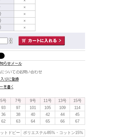
号
×
号
×
号
×
号
×
号
×
5号
7号
9号
11号
13号
15号
93
97
101
105
109
114
36
38
40
42
44
45
62
63
64
65
66
67
ットドビー
ポリエステル85%・コットン15%