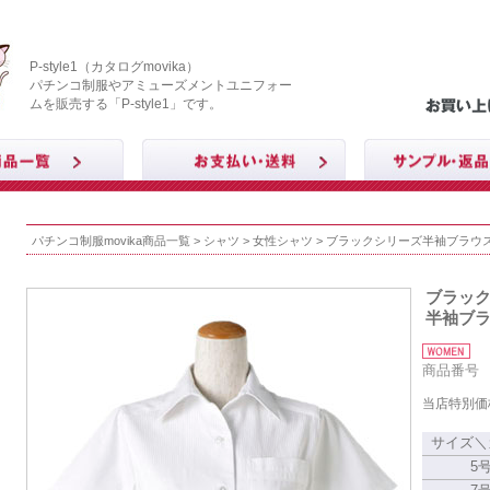
P-style1（カタログmovika）
パチンコ制服やアミューズメントユニフォー
ムを販売する「P-style1」です。
パチンコ制服movika商品一覧
>
シャツ
>
女性シャツ
> ブラックシリーズ半袖ブラウス
ブラッ
半袖ブラ
商品番号 T
当店特別価
サイズ＼
5