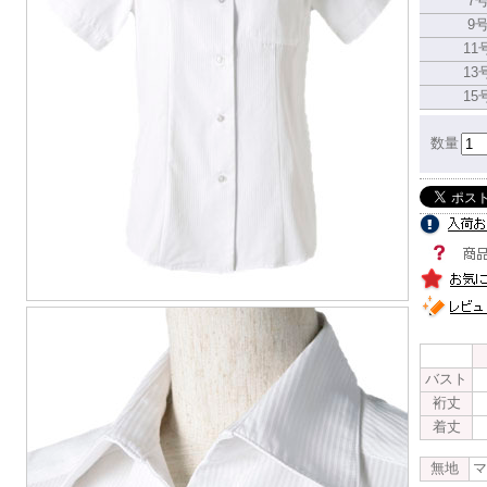
7
9
11
13
15
数量
バスト
裄丈
着丈
無地
マ