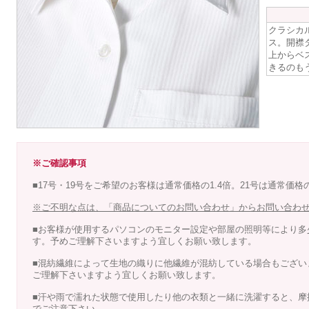
クラシカ
ス。開襟
上からベ
きるのも
※ご確認事項
■17号・19号をご希望のお客様は通常価格の1.4倍。21号は通常価格
※ご不明な点は、「商品についてのお問い合わせ」からお問い合わ
■お客様が使用するパソコンのモニター設定や部屋の照明等により多
す。予めご理解下さいますよう宜しくお願い致します。
■混紡繊維によって生地の織りに他繊維が混紡している場合もござい
ご理解下さいますよう宜しくお願い致します。
■汗や雨で濡れた状態で使用したり他の衣類と一緒に洗濯すると、摩
でご注意下さい。