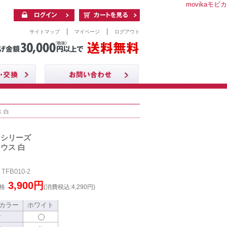
movikaモビカ
|
|
サイトマップ
マイページ
ログアウト
 白
クシリーズ
ウス 白
FB010-2
3,900円
格
(消費税込:4,290円)
カラー
ホワイト
号