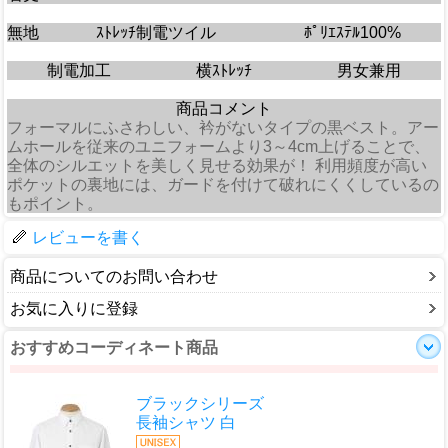
無地
ｽﾄﾚｯﾁ制電ツイル
ﾎﾟﾘｴｽﾃﾙ100%
制電加工
横ｽﾄﾚｯﾁ
男女兼用
商品コメント
フォーマルにふさわしい、衿がないタイプの黒ベスト。アー
ムホールを従来のユニフォームより3～4cm上げることで、
全体のシルエットを美しく見せる効果が！ 利用頻度が高い
ポケットの裏地には、ガードを付けて破れにくくしているの
もポイント。
レビューを書く
商品についてのお問い合わせ
お気に入りに登録
おすすめコーディネート商品
ブラックシリーズ
長袖シャツ 白