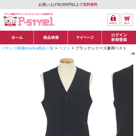
お買い上げ30,000円以上で
送料無料
ログ
カー
パチンコ制服やアミュ
イン
ト
ーズメントユニフォー
ム通販「P-style 1」.
ホーム
商品検索
マイページ
ログイン・新規
パチンコ制服movika商品一覧
>
ベスト
> ブラックシリーズ兼用ベスト
登録