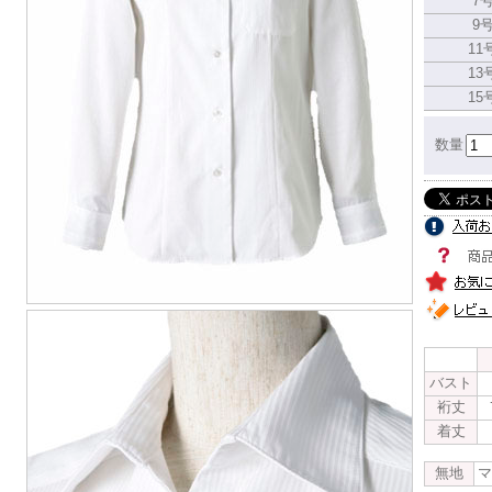
7
9
11
13
15
数量
バスト
裄丈
着丈
無地
マ