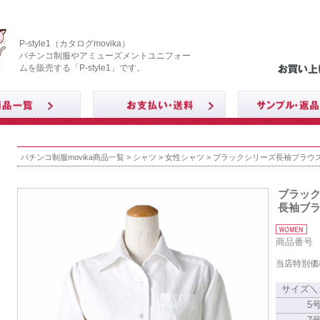
P-style1（カタログmovika）
パチンコ制服やアミューズメントユニフォー
ムを販売する「P-style1」です。
パチンコ制服movika商品一覧
>
シャツ
>
女性シャツ
> ブラックシリーズ長袖ブラウス
ブラッ
長袖ブラ
商品番号 T
当店特別価
サイズ＼
5