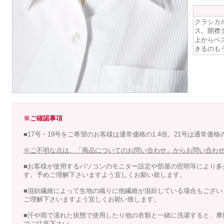
クラシカ
ス。開襟
上からベ
きるのも
※ご確認事項
■17号・19号をご希望のお客様は通常価格の1.4倍。21号は通常価格
※ご不明な点は、「商品についてのお問い合わせ」からお問い合わ
■お客様が使用するパソコンのモニター設定や部屋の照明等により多
す。予めご理解下さいますよう宜しくお願い致します。
■混紡繊維によって生地の織りに他繊維が混紡している場合もござい
ご理解下さいますよう宜しくお願い致します。
■汗や雨で濡れた状態で使用したり他の衣類と一緒に洗濯すると、摩
でご注意下さい。