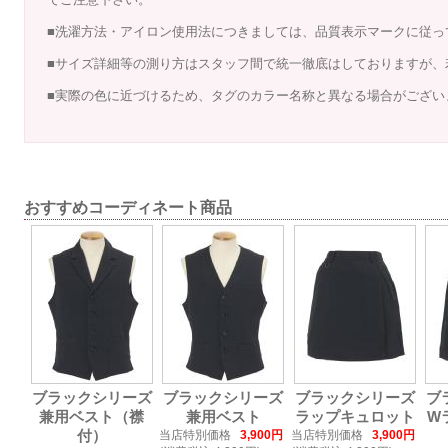
■洗濯方法・アイロン使用法につきましては、品質表示マークに従っ
■サイズ詳細等の測り方はスタッフ間で統一徹底はしておりますが、
■実際の色に近づけるため、タグのカラー名称と異なる場合がござい
おすすめコーディネート商品
ブラックシリーズ
ブラックシリーズ
ブラックシリーズ
ブ
兼用ベスト（襟
兼用ベスト
ラップキュロット
W
付）
当店特別価格
3,900円
当店特別価格
3,900円