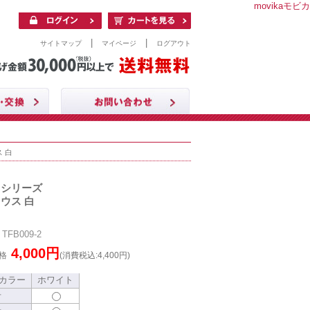
movikaモビカ
|
|
サイトマップ
マイページ
ログアウト
 白
クシリーズ
ウス 白
FB009-2
4,000円
格
(消費税込:4,400円)
カラー
ホワイト
号