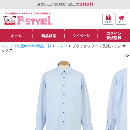
お買い上げ30,000円以上で
送料無料
ログ
カー
パチンコ制服やアミュ
イン
ト
ーズメントユニフォー
ム通販「P-style 1」.
ホーム
商品検索
マイページ
ログイン・新規
パチンコ制服movika商品一覧
>
シャツ
> ブラックシリーズ長袖シャツ サ
登録
ックス