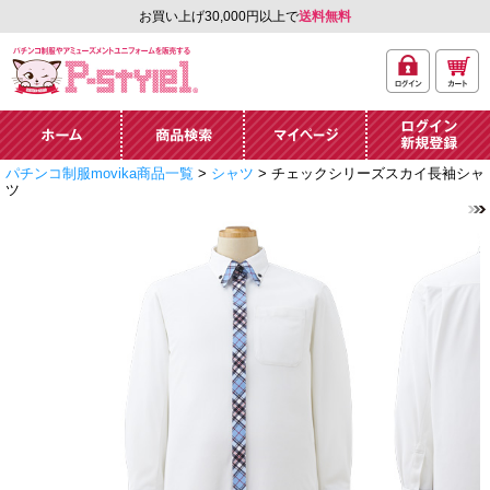
お買い上げ30,000円以上で
送料無料
ログ
カー
パチンコ制服やアミュ
イン
ト
ーズメントユニフォー
ム通販「P-style 1」.
ホーム
商品検索
マイページ
ログイン・新規
パチンコ制服movika商品一覧
>
シャツ
> チェックシリーズスカイ長袖シャ
登録
ツ