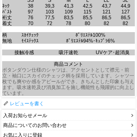
SS
S
M
L
LL
3L
ﾈｯｸ
38
39,3
41,3
42,5
43,7
44,9
ﾊﾞｽﾄ
97
103
109
115
121
127
裄丈
76
77,5
83,5
85,5
86,5
86,5
着丈
70
72
78
80
82
82
柄
ｽｶｲﾁｪｯｸ
ﾎﾟﾘｴｽﾃﾙ100%
無地
ﾓｲｽﾃｯｸｽ
ﾎﾟﾘｴｽﾃﾙ94%･ｷｭﾌﾟﾗ6%
接触冷感
吸汗速乾
UVケア･超消臭
商品コメント
ボタンダウン仕様のシャツは、アクセントとして襟元・前
立・袖口にスカイのチェック柄を採用しています。シャツ一
枚でも爽やか感をアピールができ、きちんとした印象も与え
ます。吸水速乾及び消臭加工を施し機能性も飛躍的に向上し
ています。
レビューを書く
入荷お知らせメール
商品についてのお問い合わせ
お気に入りに登録