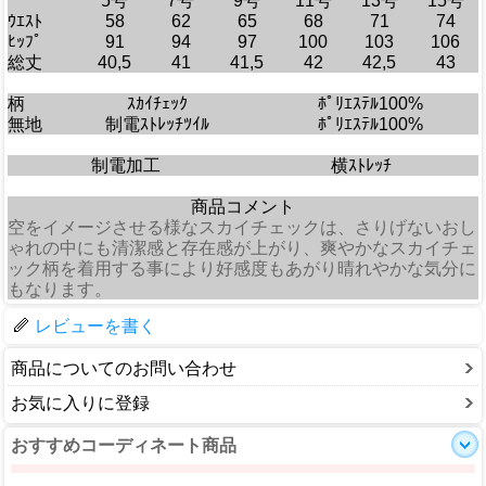
5号
7号
9号
11号
13号
15号
ｳｴｽﾄ
58
62
65
68
71
74
ﾋｯﾌﾟ
91
94
97
100
103
106
総丈
40,5
41
41,5
42
42,5
43
柄
ｽｶｲﾁｪｯｸ
ﾎﾟﾘｴｽﾃﾙ100%
無地
制電ｽﾄﾚｯﾁﾂｲﾙ
ﾎﾟﾘｴｽﾃﾙ100%
制電加工
横ｽﾄﾚｯﾁ
商品コメント
空をイメージさせる様なスカイチェックは、さりげないおし
ゃれの中にも清潔感と存在感が上がり、爽やかなスカイチェ
ック柄を着用する事により好感度もあがり晴れやかな気分に
もなります。
レビューを書く
商品についてのお問い合わせ
お気に入りに登録
おすすめコーディネート商品