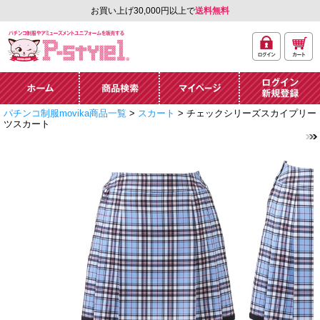
お買い上げ30,000円以上で
送料無料
ログ
カー
パチンコ制服やアミュ
イン
ト
ーズメントユニフォー
ム通販「P-style 1」.
ホーム
商品検索
マイページ
ログイン・新規
パチンコ制服movika商品一覧
>
スカート
> チェックシリーズスカイプリー
登録
ツスカート