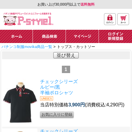
お買い上げ30,000円以上で
送料無料
ログ
カー
パチンコ制服やアミュ
イン
ト
ーズメントユニフォー
ム通販「P-style 1」.
ホーム
商品検索
マイページ
ログイン・新規
パチンコ制服movika商品一覧
> トップス・カットソー
登録
並び替え
1
チェックシリーズ
ルビー/黒
半袖ポロシャツ
当店特別価格
3,900円
(消費税込:4,290円)
チェックシリーズ