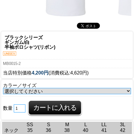
ブラックシリーズ
ギンガム/白
半袖ポロシャツ(リボン)
MB0015-2
当店特別価格
4,200円
(消費税込:4,620円)
カラー／サイズ
数量
SS
S
M
L
LL
3L
ネック
35
36
38
40
41
42