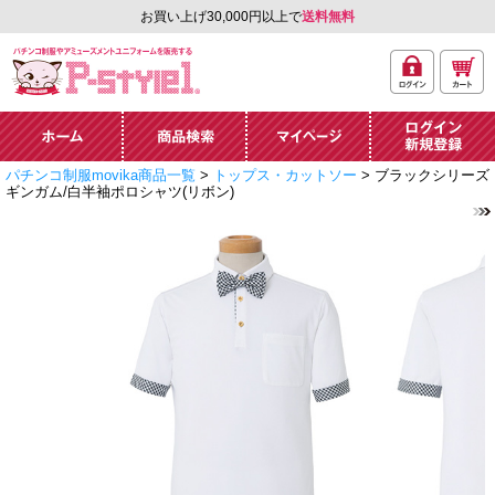
お買い上げ30,000円以上で
送料無料
ログ
カー
パチンコ制服やアミュ
イン
ト
ーズメントユニフォー
ム通販「P-style 1」.
ホーム
商品検索
マイページ
ログイン・新規
パチンコ制服movika商品一覧
>
トップス・カットソー
> ブラックシリーズ
登録
ギンガム/白半袖ポロシャツ(リボン)