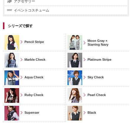
アクセサリー
イベントコスチューム
シリーズで探す
Moon Gray ×
Pencil Stripe
Starring Navy
Marble Check
Platinum Stripe
Aqua Check
Sky Check
Ruby Check
Pearl Check
Supenser
Black