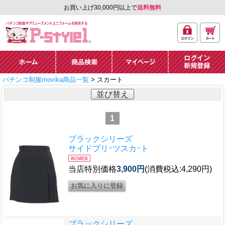
お買い上げ30,000円以上で
送料無料
ログ
カー
パチンコ制服やアミュ
イン
ト
ーズメントユニフォー
ム通販「P-style 1」.
ホーム
商品検索
マイページ
ログイン・新規
パチンコ制服movika商品一覧
> スカート
登録
並び替え
1
ブラックシリーズ
サイドプリｰツスカｰト
当店特別価格
3,900円
(消費税込:4,290円)
ブラックシリーズ