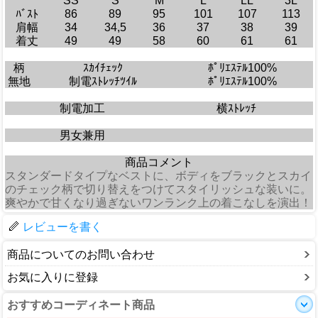
SS
S
M
L
LL
3L
ﾊﾞｽﾄ
86
89
95
101
107
113
肩幅
34
34,5
36
37
38
39
着丈
49
49
58
60
61
61
柄
ｽｶｲﾁｪｯｸ
ﾎﾟﾘｴｽﾃﾙ100%
無地
制電ｽﾄﾚｯﾁﾂｲﾙ
ﾎﾟﾘｴｽﾃﾙ100%
制電加工
横ｽﾄﾚｯﾁ
男女兼用
商品コメント
スタンダードタイプなベストに、ボディをブラックとスカイ
のチェック柄で切り替えをつけてスタイリッシュな装いに。
爽やかで甘くなり過ぎないワンランク上の着こなしを演出！
レビューを書く
商品についてのお問い合わせ
お気に入りに登録
おすすめコーディネート商品