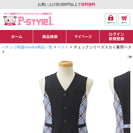
お買い上げ30,000円以上で
送料無料
ログ
カー
パチンコ制服やアミュ
イン
ト
ーズメントユニフォー
ム通販「P-style 1」.
ホーム
商品検索
マイページ
ログイン・新規
パチンコ制服movika商品一覧
>
ベスト
> チェックシリーズスカイ兼用ベス
登録
ト