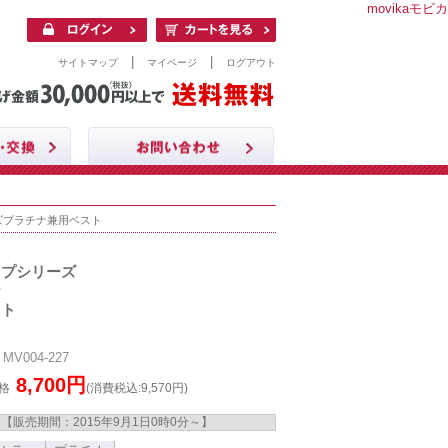
movikaモビカ
|
|
サイトマップ
マイページ
ログアウト
ズプラチナ兼用ベスト
イプシリーズ
ナ
スト
V004-227
8,700円
格
(消費税込:9,570円)
【販売期間：
2015年9月1日0時0分
～】