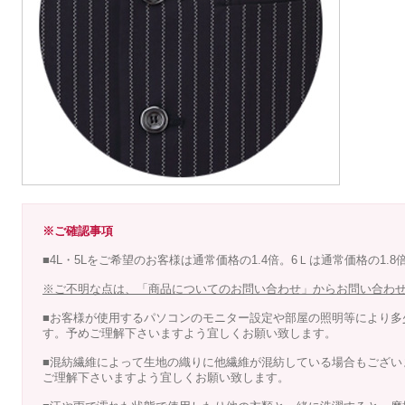
※ご確認事項
■4L・5Lをご希望のお客様は通常価格の1.4倍。6Ｌは通常価格の1.
※ご不明な点は、「商品についてのお問い合わせ」からお問い合わ
■お客様が使用するパソコンのモニター設定や部屋の照明等により多
す。予めご理解下さいますよう宜しくお願い致します。
■混紡繊維によって生地の織りに他繊維が混紡している場合もござい
ご理解下さいますよう宜しくお願い致します。