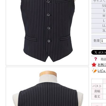
サイズ＼
S
S
M
L
LL
3L
数量
バスト
肩幅
着丈