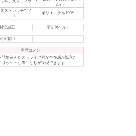
プラチナストライプ
2%
制電ストレッチツイ
ポリエステル100%
ル
制電加工
尾錠付ベルト
男女兼用
商品コメント
を詰め込んだストライプ柄が存在感が際立た
イリッシュな着こなしが実現できます。