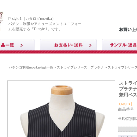
P-style1（カタログmovika）
パチンコ制服やアミューズメントユニフォー
ムを販売する「P-style1」です。
パチンコ制服movika商品一覧
>
ストライプシリーズ プラチナ
> ストライプシリー
ストラ
プラチ
兼用ベ
商品番号 M
当店特別価