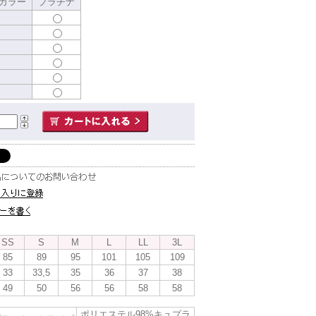
カラー
プラチナ
S
SS
S
M
L
LL
3L
85
89
95
101
105
109
33
33,5
35
36
37
38
49
50
56
56
58
58
ポリエステル98%キュプラ