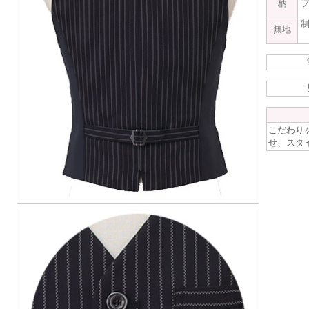
柄
無地
こだわり
せ、スタ