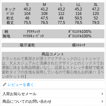
S
M
L
LL
3L
ネック
40,2
41,2
43,2
45,2
47,2
ﾊﾞｽﾄ
104
108
112
116
120
桁丈
46
47,5
49
50,5
52
着丈
75,5
76,5
77,5
78,5
79,5
柄
ｱｸｱﾁｪｯｸ
ﾎﾟﾘｴｽﾃﾙ100%
無地
ﾏｲｸﾛｷｭｰﾋﾞｯｸ
ﾎﾟﾘｴｽﾃﾙ100%
吸汗速乾
横ｽﾄﾚｯﾁ
商品コメント
クラシカルで奥深さが漂うアクアチェックのニットシャツ
は、大人カジュアルと洗練されたデザインとのミックスでお
洒落に決まる商品間違いなし。品質もストレッチ素材で吸水
速乾タイプの生地を採用しているので着心地もお約束↑↑【ペ
ンポケット付】
レビューを書く
入荷お知らせメール
商品についてのお問い合わせ