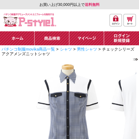
お買い上げ30,000円以上で
送料無料
ログ
カー
パチンコ制服やアミュ
イン
ト
ーズメントユニフォー
ム通販「P-style 1」.
ホーム
商品検索
マイページ
ログイン・新規
パチンコ制服movika商品一覧
>
シャツ
>
男性シャツ
> チェックシリーズ
登録
アクアメンズニットシャツ