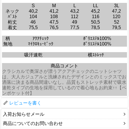
S
M
L
LL
3L
ネック
40,2
41,2
43,2
45,2
47,2
ﾊﾞｽﾄ
104
108
112
116
120
桁丈
46
47,5
49
50,5
52
着丈
75,5
76,5
77,5
78,5
79,5
柄
ｱｸｱﾁｪｯｸ
ﾎﾟﾘｴｽﾃﾙ100%
無地
ﾏｲｸﾛｷｭｰﾋﾞｯｸ
ﾎﾟﾘｴｽﾃﾙ100%
吸汗速乾
横ｽﾄﾚｯﾁ
商品コメント
クラシカルで奥深さが漂うアクアチェックのニットシャツ
は、大人カジュアルと洗練されたデザインとのミックスでお
洒落に決まる商品間違いなし。品質もストレッチ素材で吸水
速乾タイプの生地を採用しているので着心地もお約束↑↑【ペ
ンポケット付】
レビューを書く
入荷お知らせメール
商品についてのお問い合わせ