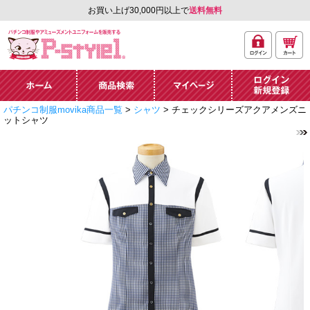
お買い上げ30,000円以上で
送料無料
ログ
カー
パチンコ制服やアミュ
イン
ト
ーズメントユニフォー
ム通販「P-style 1」.
ホーム
商品検索
マイページ
ログイン・新規
パチンコ制服movika商品一覧
>
シャツ
> チェックシリーズアクアメンズニ
登録
ットシャツ