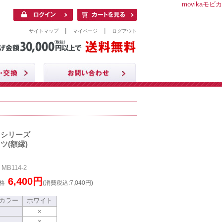
movikaモビカ
|
|
サイトマップ
マイページ
ログアウト
クシリーズ
ツ(額縁)
B114-2
6,400円
格
(消費税込:7,040円)
カラー
ホワイト
S
×
×