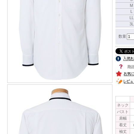
M
L
LL
3L
数量
ネック
バスト
肩幅
着丈
袖丈