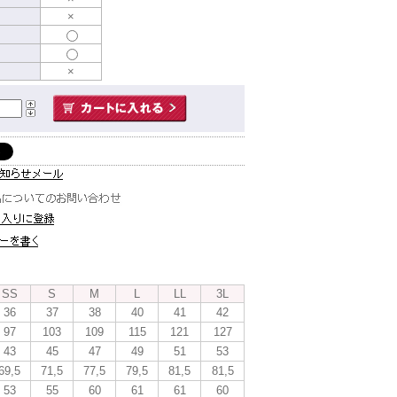
×
×
SS
S
M
L
LL
3L
36
37
38
40
41
42
97
103
109
115
121
127
43
45
47
49
51
53
69,5
71,5
77,5
79,5
81,5
81,5
53
55
60
61
61
60