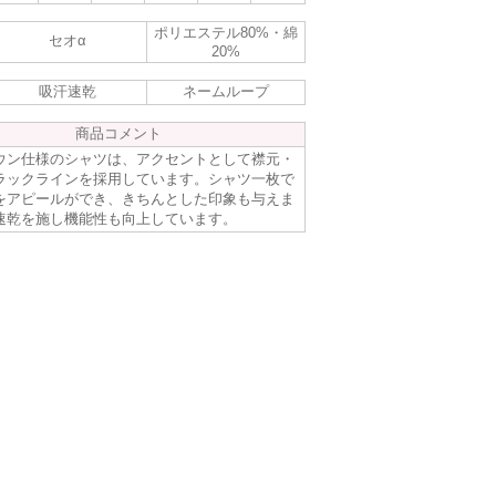
ポリエステル80%・綿
セオα
20%
吸汗速乾
ネームループ
商品コメント
ウン仕様のシャツは、アクセントとして襟元・
ラックラインを採用しています。シャツ一枚で
をアピールができ、きちんとした印象も与えま
速乾を施し機能性も向上しています。