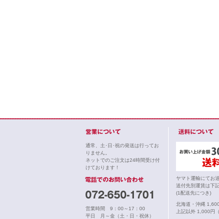
通常、土･日･祝の発送は行ってお
りません。
ネットでのご注文は24時間受け付
けております！
ヤマト運輸にてお
送付先別運賃は下
(1配送先につき)
北海道・沖縄 1,6
営業時間 9：00～17：00
上記以外 1,000円
平日 月～金（土・日・祝休）