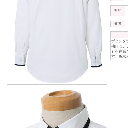
無地
備考
ボタンダ
袖口にブ
も存在感
す。吸水