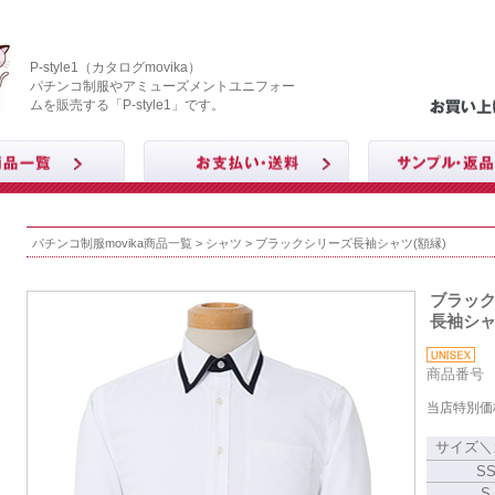
P-style1（カタログmovika）
パチンコ制服やアミューズメントユニフォー
ムを販売する「P-style1」です。
パチンコ制服movika商品一覧
>
シャツ
> ブラックシリーズ長袖シャツ(額縁)
ブラッ
長袖シャ
商品番号 M
当店特別価
サイズ＼
S
S