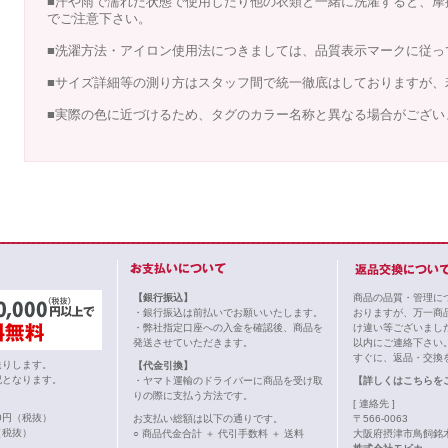
■汗や雨で濡れた状態で使用したり他の衣類と一緒に洗濯すると、摩
でご注意下さい。
■洗濯方法・アイロン使用法につきましては、品質表示マークに従っ
■サイズ詳細等の測り方はスタッフ間で統一徹底はしておりますが、
■実際の色に近づけるため、タグのカラー名称と異なる場合がござい
【銀行振込】
商品の品質・管理に
・銀行振込は前払いでお願いいたします。
おりますが、万一商
・弊社指定口座への入金を確認後、商品を
け違い等ございまし
発送させていただきます。
以内にご連絡下さい
すぐに、返品・交換
送りします。
【代金引換】
記となります。
・ヤマト運輸のドライバーに商品を受け取
【詳しくはこちらを
りの際に支払う方法です。
[ 連絡先 ]
00円（税抜）
お支払い総額は以下の通りです。
〒566-0063
（税抜）
○ 商品代金合計 ＋ 代引手数料 ＋ 送料
大阪府摂津市鳥飼銘木