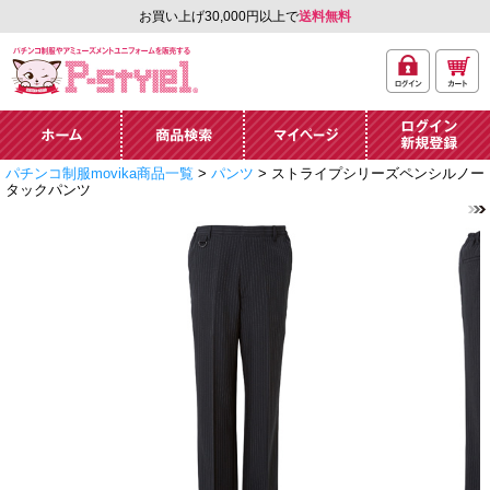
お買い上げ30,000円以上で
送料無料
ログ
カー
パチンコ制服やアミュ
イン
ト
ーズメントユニフォー
ム通販「P-style 1」.
ホーム
商品検索
マイページ
ログイン・新規
パチンコ制服movika商品一覧
>
パンツ
> ストライプシリーズペンシルノー
登録
タックパンツ