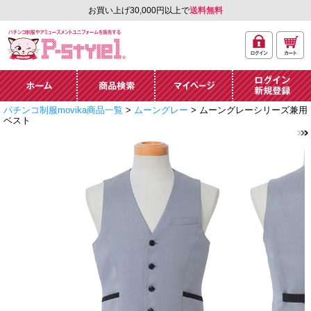
お買い上げ30,000円以上で
送料無料
ログ
カー
パチンコ制服やアミュ
イン
ト
ーズメントユニフォー
ム通販「P-style 1」.
ホーム
商品検索
マイページ
ログイン・新規
パチンコ制服movika商品一覧
>
ムーングレー
> ムーングレーシリーズ兼用
登録
ベスト