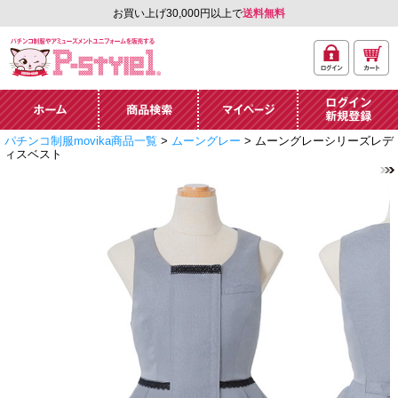
お買い上げ30,000円以上で
送料無料
ログ
カー
パチンコ制服やアミュ
イン
ト
ーズメントユニフォー
ム通販「P-style 1」.
ホーム
商品検索
マイページ
ログイン・新規
パチンコ制服movika商品一覧
>
ムーングレー
> ムーングレーシリーズレデ
登録
ィスベスト