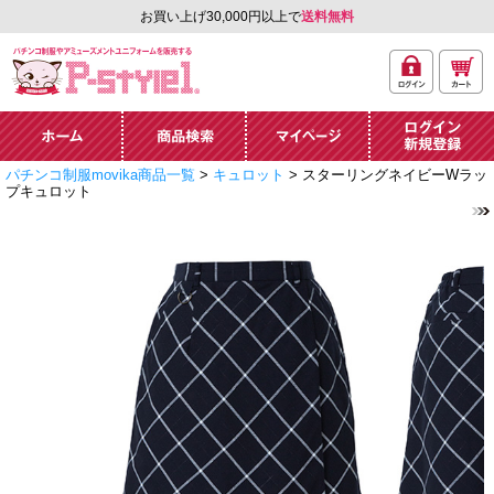
お買い上げ30,000円以上で
送料無料
ログ
カー
パチンコ制服やアミュ
イン
ト
ーズメントユニフォー
ム通販「P-style 1」.
ホーム
商品検索
マイページ
ログイン・新規
パチンコ制服movika商品一覧
>
キュロット
> スターリングネイビーWラッ
登録
プキュロット