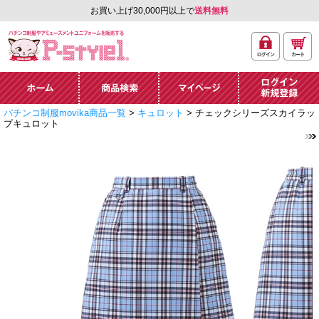
お買い上げ30,000円以上で
送料無料
ログ
カー
パチンコ制服やアミュ
イン
ト
ーズメントユニフォー
ム通販「P-style 1」.
ホーム
商品検索
マイページ
ログイン・新規
パチンコ制服movika商品一覧
>
キュロット
> チェックシリーズスカイラッ
登録
プキュロット