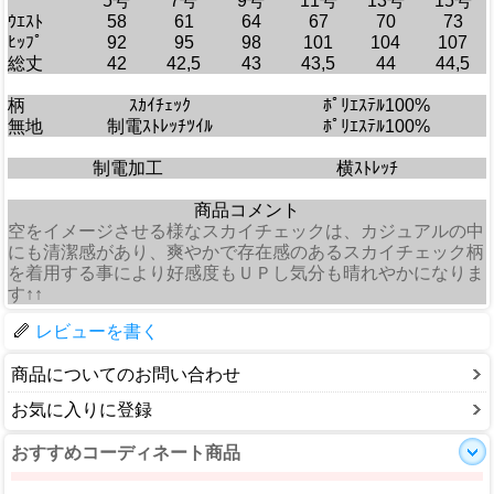
5号
7号
9号
11号
13号
15号
ｳｴｽﾄ
58
61
64
67
70
73
ﾋｯﾌﾟ
92
95
98
101
104
107
総丈
42
42,5
43
43,5
44
44,5
柄
ｽｶｲﾁｪｯｸ
ﾎﾟﾘｴｽﾃﾙ100%
無地
制電ｽﾄﾚｯﾁﾂｲﾙ
ﾎﾟﾘｴｽﾃﾙ100%
制電加工
横ｽﾄﾚｯﾁ
商品コメント
空をイメージさせる様なスカイチェックは、カジュアルの中
にも清潔感があり、爽やかで存在感のあるスカイチェック柄
を着用する事により好感度もＵＰし気分も晴れやかになりま
す↑↑
レビューを書く
商品についてのお問い合わせ
お気に入りに登録
おすすめコーディネート商品