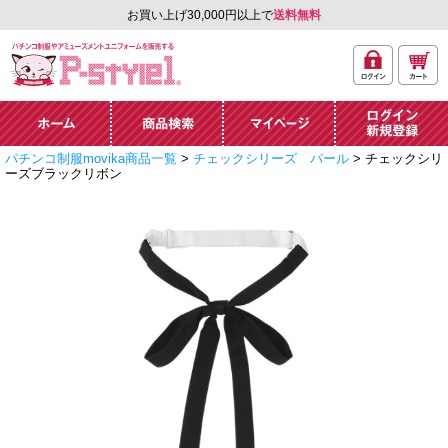
お買い上げ30,000円以上で
送料無料
ログ
カー
パチンコ制服やアミュ
イン
ト
ーズメントユニフォー
ム通販「P-style 1」.
ホーム
商品検索
マイページ
ログイン・新規
パチンコ制服movika商品一覧
>
チェックシリーズ パール
> チェックシリ
登録
ーズブラックリボン