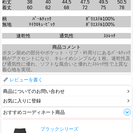
裄丈
38
40
44.5
47.5
49.5
50.5
着丈
60
62
68
72
75
78
柄
ﾊﾟｰﾙﾁｪｯｸ
ﾎﾟﾘｴｽﾃﾙ100%
無地
ﾏｲｸﾛｷｭｰﾋﾞｯｸ
ﾎﾟﾘｴｽﾃﾙ100%
速乾性
通気性
ｽﾄﾚｯﾁ
商品コメント
ボタン留めの部分やポケット・リブ・衿周りにあるﾊﾟｰﾙﾁｪｯｸ
柄がアクセントになり、キレイめシンプルな１枚。速乾性及
び通気性に優れ、ソフトな風合いと優れたｽﾄﾚｯﾁ性で上質な
着心地を実現。
レビューを書く
商品についてのお問い合わせ
お気に入りに登録
おすすめコーディネート商品
ブラックシリーズ