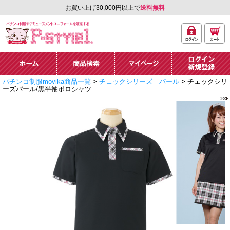
お買い上げ30,000円以上で
送料無料
ログ
カー
パチンコ制服やアミュ
イン
ト
ーズメントユニフォー
ム通販「P-style 1」.
ホーム
商品検索
マイページ
ログイン・新規
パチンコ制服movika商品一覧
>
チェックシリーズ パール
> チェックシリ
登録
ーズパール/黒半袖ポロシャツ