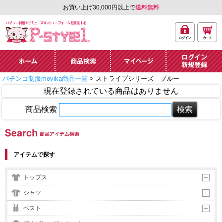
お買い上げ30,000円以上で
送料無料
ログ
カー
パチンコ制服やアミュ
イン
ト
ーズメントユニフォー
ム通販「P-style 1」.
ホーム
商品検索
マイページ
ログイン・新規
パチンコ制服movika商品一覧
> ストライプシリーズ ブルー
登録
現在登録されている商品はありません
商品検索
商品アイテム検索
アイテムで探す
トップス
シャツ
ベスト