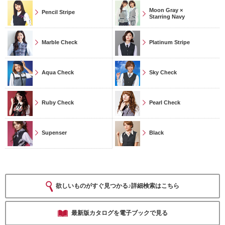
Moon Gray ×
Pencil Stripe
Starring Navy
Marble Check
Platinum Stripe
Aqua Check
Sky Check
Ruby Check
Pearl Check
Supenser
Black
欲しいものがすぐ見つかる♪詳細検索はこちら
最新版カタログを電子ブックで見る