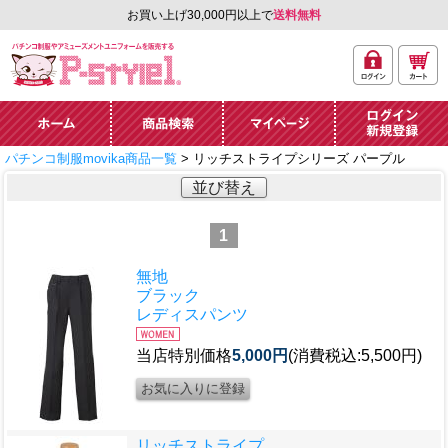
お買い上げ30,000円以上で
送料無料
ログ
カー
パチンコ制服やアミュ
イン
ト
ーズメントユニフォー
ム通販「P-style 1」.
ホーム
商品検索
マイページ
ログイン・新規
パチンコ制服movika商品一覧
> リッチストライプシリーズ パープル
登録
並び替え
1
無地
ブラック
レディスパンツ
当店特別価格
5,000円
(消費税込:5,500円)
リッチストライプ