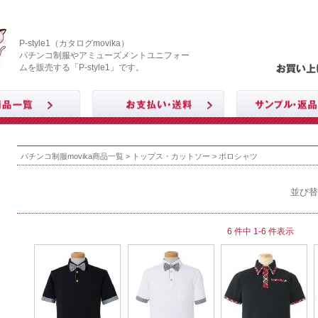
P-style1（カタログmovika）
パチンコ制服やアミューズメントユニフォー
ムを販売する「P-style1」です。
パチンコ制服movika商品一覧
>
トップス・カットソー
> ポロシャツ
並び替
6 件中 1-6 件表示